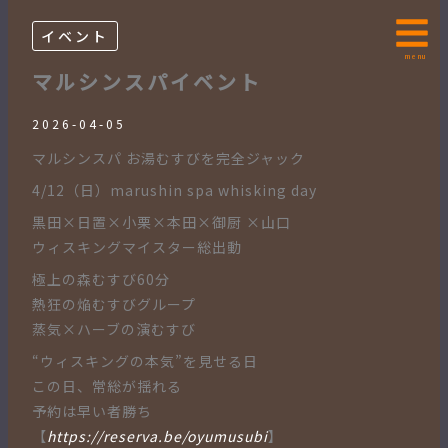
内
容
イベント
を
menu
マルシンスパイベント
ス
キ
2026-04-05
ッ
マルシンスパ お湯むすびを完全ジャック
プ
4/12（日）marushin spa whisking day
黒田×日置×小栗×本田×御厨 ×山口
ウィスキングマイスター総出動
極上の森むすび60分
熱狂の焔むすびグループ
蒸気×ハーブの演むすび
“ウィスキングの本気”を見せる日
この日、常総が揺れる
予約は早い者勝ち
【
https://reserva.be/oyumusubi
】