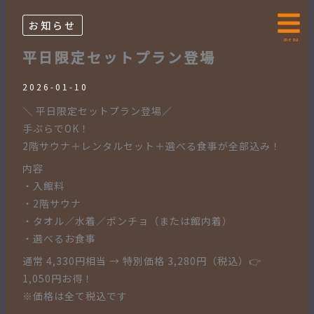
内
容
お知らせ
を
menu
平日限定セットプラン登場
ス
キ
2026-01-10
ッ
＼ 平日限定セットプラン登場／
プ
手ぶらでOK！
2階サウナ＋レンタルセット＋選べる食事が全部込み！
内容
・入館料
・2階サウナ
・タオル／水着／ポンチョ（または館内着）
・選べるお食事
通常 4,330円相当 → 特別価格 3,280円（税込）👉
1,050円お得！
※価格は全て税込です