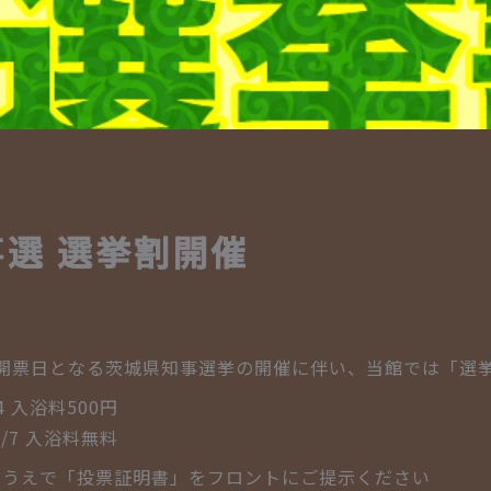
選 選挙割開催
日曜に投開票日となる茨城県知事選挙の開催に伴い、当館では「
4 入浴料500円
/7 入浴料無料
たうえで「投票証明書」をフロントにご提示ください