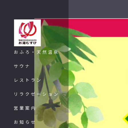
内
容
を
ス
キ
ッ
プ
おふろ・天然温泉
サウナ
レストラン
リラクゼーション
営業案内
お知らせ