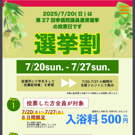
内
容
を
menu
ス
キ
ッ
プ