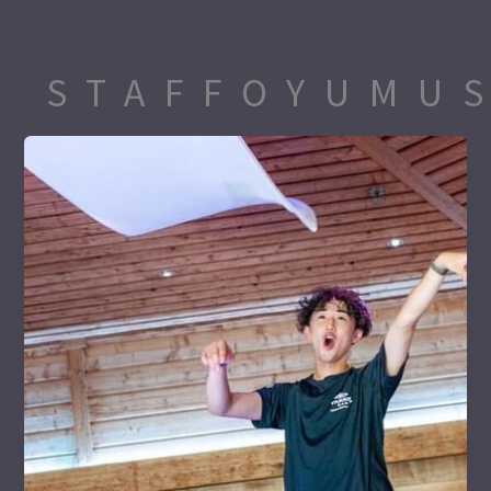
内
容
を
STAFFOYUMU
ス
キ
ッ
プ