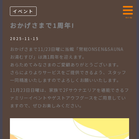
内
容
イベント
を
menu
おかげさまで1周年!
ス
キ
2025-11-15
ッ
おかげさまで11/23日曜に当館「常総ONSEN&SAUNA
プ
お湯むすび」は満1周年を迎えます。
あらためてみなさまのご愛顧ありがとうございます。
さらによりよりサービスをご提供できるよう、スタッフ
一同精進いたしますのでよろしくお願いいたします。
11月23日日曜は、家族で2Fサウナエリアを堪能できるフ
ァミリーイベントやゲストアウフグースをご用意してい
ますので、ぜひお楽しみください。