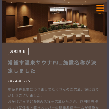
内
容
を
menu
ス
キ
ッ
プ
お知らせ
常総市温泉サウナPJ_施設名称が決
定しました
2024-09-25
施設名称募集につきましてたくさんのご応募、誠にあり
がとうございました。
おかげさまで715個の名称を応募いただき、戸田建設様
および関係者・弊社メンバーの開業準備チームが慎重な